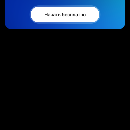
Начать бесплатно
Станьте партнёром и
работайте
с лидерами рынков и
отраслей
Мы хотим, чтобы российский бизнес был
эффективным и продолжал обеспечивать
стабильность и процветание экономики. Так ведь
всем жить лучше будет.
Со своей стороны — стараемся как можем. Но
если найдём единомышленников — сможем
вместе стать быстрее, выше, сильнее! И сделать в
разы больше.