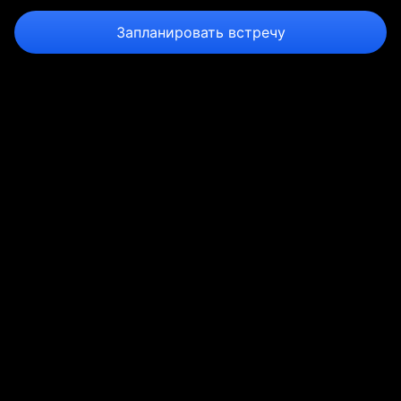
Давайте дружить?
Запланировать встречу
Кто может стать
партнёром?
Дилеры, представители и дистрибьюторы
Вы — крупный системный интегратор, агентство,
ИТ-магазин, консалтинговая компания. Мы —
поможем вам расширить портфолио услуг и
продуктов.
Зарегистрируйте свою организацию в качестве
партнёра, приведите заказчика, и мы поможем вам
провести сделку. По мере повышения уровня
партнёрства ваша прибыль будет расти.
Эксперты, консультанты и тренеры по проектному
управлению