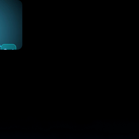
ения
vs.
ружение