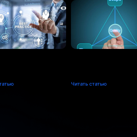
ных ошибок, которые
Методологии управл
привести ваш проект
проектами: Waterfall 
алу
Agile: Глубокое пог
татью
Читать статью