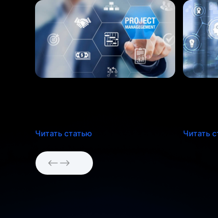
Почему руководителям
5 глав
нужны методы управления
могут 
проектами?
к пров
Читать статью
Читать с