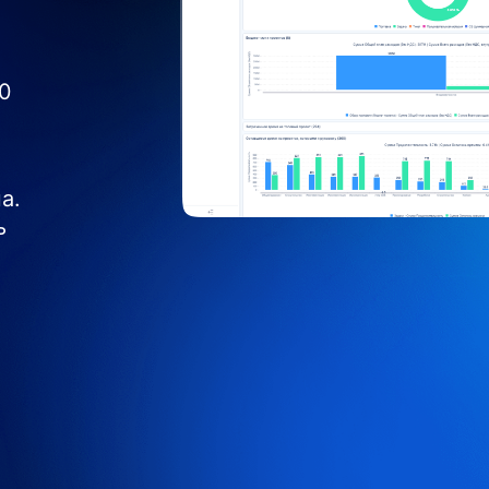
0
а.
ь