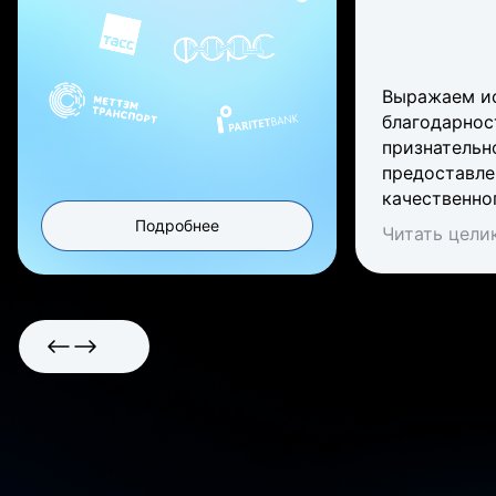
Выражаем и
благодарнос
признательн
предоставле
качественно
обеспечения
Подробнее
Читать цели
проектами. 
отличается 
функционало
стабильност
удобством и
что позволи
одним из кл
инструменто
проектного 
нашем бюро.