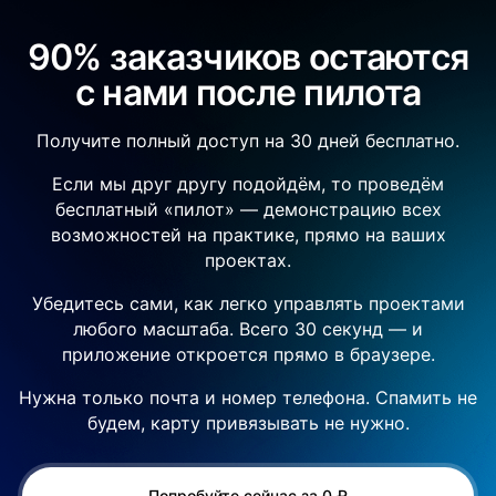
90% заказчиков остаются
с нами после пилота
Получите полный доступ на 30 дней бесплатно.
Если мы друг другу подойдём, то проведём
бесплатный «пилот» — демонстрацию всех
возможностей на практике, прямо на ваших
проектах.
Убедитесь сами, как легко управлять проектами
любого масштаба. Всего 30 секунд — и
приложение откроется прямо в браузере.
Нужна только почта и номер телефона. Спамить не
будем, карту привязывать не нужно.
Попробуйте сейчас за 0 ₽