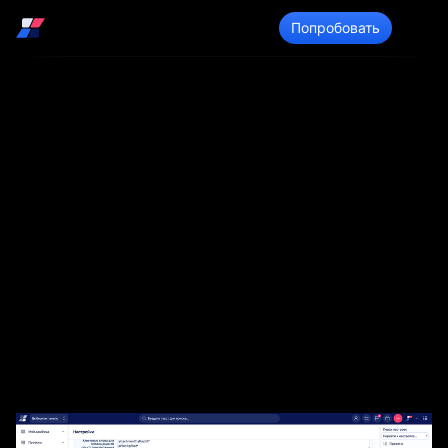
Войти
Попробовать
CalDAV —
синхронизация
календаря в INOUT
Проект с
мобильным
устройством
CalDAV можно включить в разделе Админ >
Настройки > Общие.