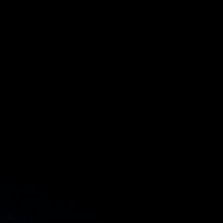
Пользователь, входящий в систему через LDAP, не
сможет использовать CalDAV. Однако существуют
и другие варианты синхронизации календарей:
например, iCal.
Если вы синхронизировали Easy Календарь
рабочего времени с внешней календарной
системой через CalDav, действительное одобрение
посещения (например, отпуск) в INOUT Проект
может быть отменено случайным перемещением
этого посещения на другой день во внешней
календарной системе, без уведомления об этом
изменении в журнале CalDav. То же самое может
произойти и без синхронизации CalDav, просто
переместив утвержденное посещение на другой
день в Простом Календаре Посещений, однако в
этом случае уведомление об этом изменении