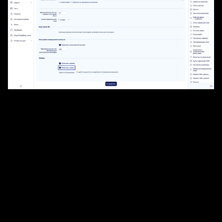
Синхронизируйте ваши встречи в INOUT Проект с
вашим мобильным устройством.
Устройства iOS имеют встроенный CalDAV
Для устройств Android требуется приложение:
https://play.google.com/store/search?q=caldav
Процесс одинаков для обоих устройств.
Используйте следующую ссылку в инструменте
обработки CalDAV:
[ваш домен]/caldav/easy_meeting
Например,