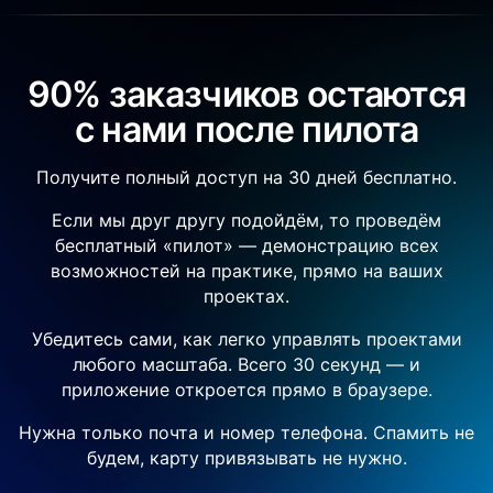
90% заказчиков остаются
с нами после пилота
Получите полный доступ на 30 дней бесплатно.
Если мы друг другу подойдём, то проведём
бесплатный «пилот» — демонстрацию всех
возможностей на практике, прямо на ваших
проектах.
Убедитесь сами, как легко управлять проектами
любого масштаба. Всего 30 секунд — и
приложение откроется прямо в браузере.
Нужна только почта и номер телефона. Спамить не
будем, карту привязывать не нужно.