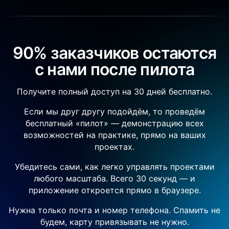
90% заказчиков остаются
с нами после пилота
Получите полный доступ на 30 дней бесплатно.
Если мы друг другу подойдём, то проведём
бесплатный «пилот» — демонстрацию всех
возможностей на практике, прямо на ваших
проектах.
Убедитесь сами, как легко управлять проектами
любого масштаба. Всего 30 секунд — и
приложение откроется прямо в браузере.
Нужна только почта и номер телефона. Спамить не
будем, карту привязывать не нужно.