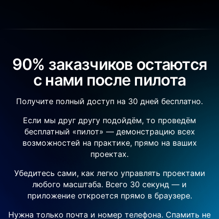
90% заказчиков остаются
с нами после пилота
Получите полный доступ на 30 дней бесплатно.
Если мы друг другу подойдём, то проведём
бесплатный «пилот» — демонстрацию всех
возможностей на практике, прямо на ваших
проектах.
Убедитесь сами, как легко управлять проектами
любого масштаба. Всего 30 секунд — и
приложение откроется прямо в браузере.
Нужна только почта и номер телефона. Спамить не