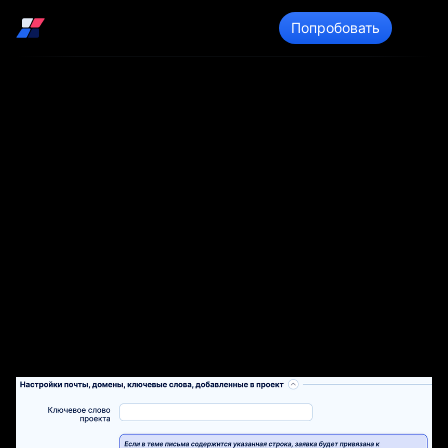
Войти
Попробовать
Оценка
электронных писем
службой поддержки
В этом руководстве описывается, по каким
критериям и в каком порядке входящие письма
сортируются в проекты службы поддержки.
Во-первых, служба поддержки проверяет
ключевое слово в теме письма.