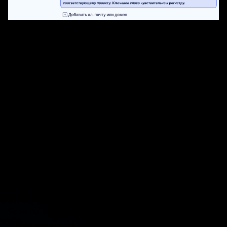
Во-вторых, служба поддержки проверяет почту/
домен в следующем порядке:
ОТ КОГО — полное письмо
КОМУ — полное письмо
ОТ КОГО — поиск доменного имени
КОМУ — искать доменное имя
В-третьих, служба поддержки проверяет, не
является ли адрес назначения пользовательским
адресом.
В-четвертых, служба поддержки проверяет
параметр «По умолчанию для почтового ящика».
В-пятых, служба поддержки пытается найти
целевой проект по ключевому слову «Проект:».
Если по каждому из этих критериев не удается
найти проект службы поддержки, письмо не будет