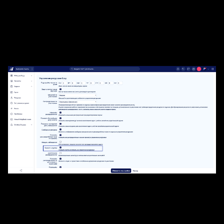
Настройки ресурсов > отметьте опцию
«Показывать группы» и обновите настройки, как
показано ниже. Это позволит увидеть только что
созданную группу в списке пользователей в
«Управлении ресурсами».
Более того, в настройках ресурсов вы также
можете установить ограничение на количество
часов в день для этой группы (машины, клиента),
чтобы предотвратить ее перегрузку слишком