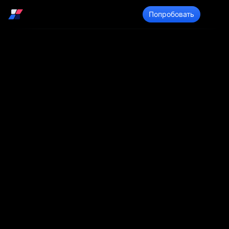
Войти
Попробовать
Планирование
мощности группы
Есть хорошая функция о том, как сделать из
управления ресурсами удобный инструмент для
планирования мощностей:
общего группового планирования мощностей
будущей рабочей нагрузки
производственные машины
клиентская нагрузка
пользователи без доступа в INOUT Проект
Это поможет вам планировать мощности не