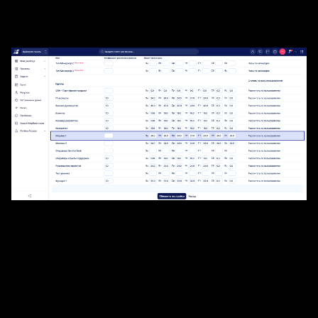
большим количеством назначенных задач за один
раз.
Наконец, откройте «Управление ресурсами», чтобы
найти созданную группу в списке пользователей.
Теперь вы можете перетащить задачу и назначить
ее на пустую группу, что означает, что задача
будет выполнена машиной, клиентом или чем-либо
еще, что представляет группа. Поскольку группа