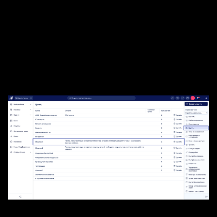
В разделе Подробнее > Администрирование >
Группы, создайте пустую группу пользователей,
которая представляет машину, клиента или
пользователей без доступа в INOUT Проект.
Назовите группу по ее назначению (например,
трактор или служебный автомобиль) и добавьте в
нее пользователей, как показано ниже.
Откройте глобальное Управление ресурсами >