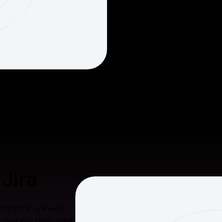
Jira
ртируйте нужные
остым инструкциям