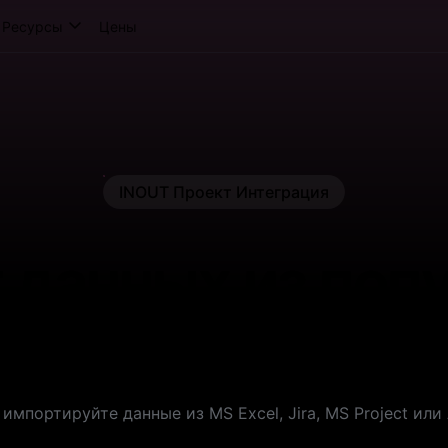
Ресурсы
Цены
INOUT Проект Интеграция
 данных из поп
приложений
 импортируйте данные из MS Excel, Jira, MS Project или 