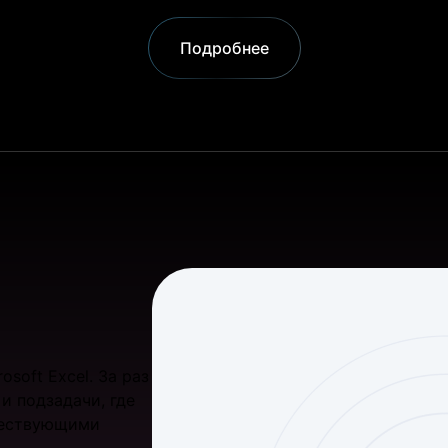
Подробнее
soft Excel. За раз
и подзадачи, где
ществующими