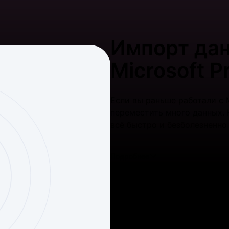
Импорт дан
Microsoft P
Если вы раньше работали с M
переместить много данных.
всё быстро и безболезненно
Подробнее