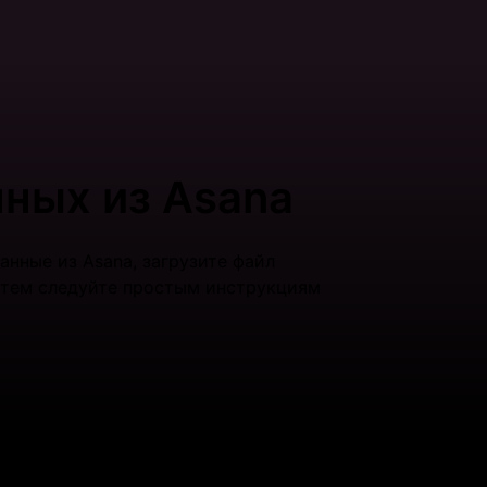
ных из Asana
анные из Asana, загрузите файл
Затем следуйте простым инструкциям