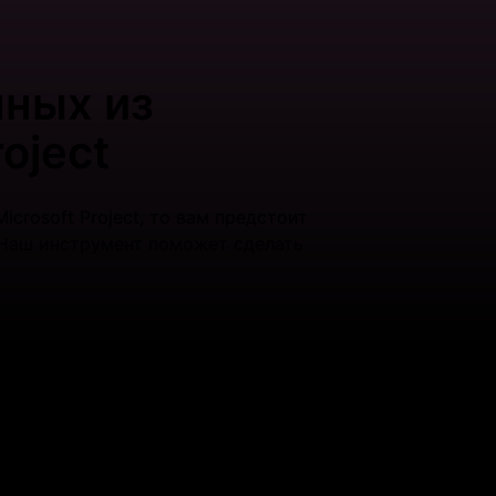
ных из
roject
icrosoft Project, то вам предстоит
 Наш инструмент поможет сделать