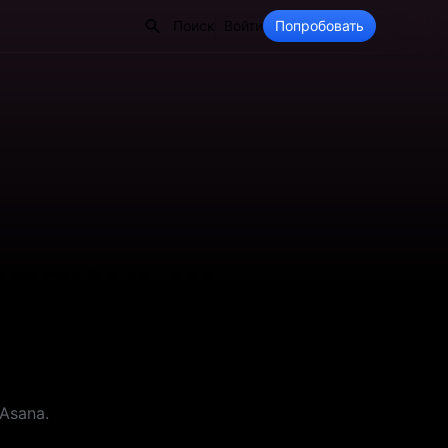
Поиск
Войти
Попробовать
улярных
Asana.